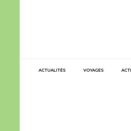
Des aventures à découvrir
Camalis
ACTUALITÉS
VOYAGES
ACT