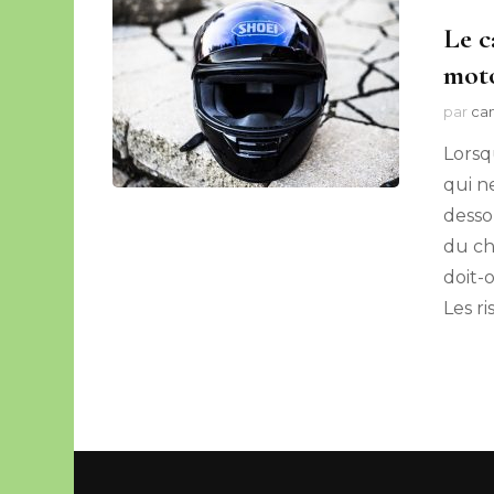
Le c
mot
par
cam
Lorsq
qui n
dessou
du ch
doit-
Les r