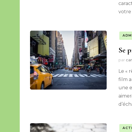
carac
votre
ADM
Se p
par
cam
Le « 
film a
une e
aimera
d’éch
ACT