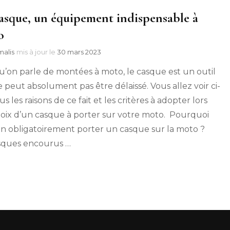
asque, un équipement indispensable à
o
alis
mis à jour le
30 mars 2023
u’on parle de montées à moto, le casque est un outil
e peut absolument pas être délaissé. Vous allez voir ci-
s les raisons de ce fait et les critères à adopter lors
oix d’un casque à porter sur votre moto. Pourquoi
on obligatoirement porter un casque sur la moto ?
isques encourus …