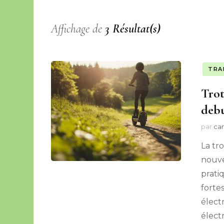
Affichage de
3 Résultat(s)
TRA
Trot
debu
par
cam
La tr
nouve
pratiq
fortes
élect
élect