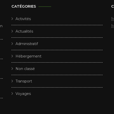
CATÉGORIES
C
M
Activités
M
un
Actualités
Administratif
Hébergement
e
Non classé
Transport
Voyages