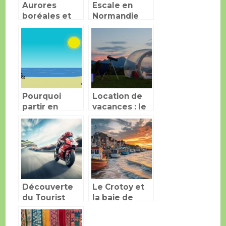
Aurores
Escale en
boréales et
Normandie
geysers,
profitez de
ces
merveilles en
Islande
Pourquoi
Location de
partir en
vacances : le
vacances au
boum des
Pouldu ?
hébergements
insolites
Découverte
Le Crotoy et
du Tourist
la baie de
Trophy :
Somme : 10
Plongée au
sites qui ont