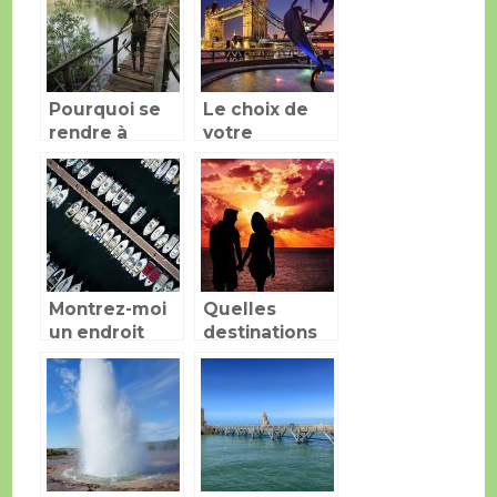
Pourquoi se
Le choix de
rendre à
votre
Madagascar à
prochaine
tout prix ?
destination se
fera sur
quelle base?
Montrez-moi
Quelles
un endroit
destinations
parfait pour la
pour un
famille
voyage en
amoureux ?