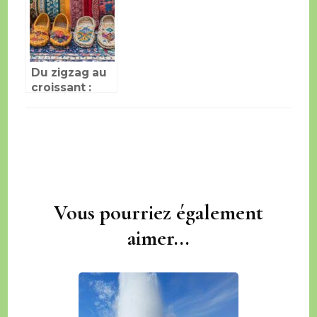
cœur de la
inspire les
mythique
plus grands
course moto
peintres
de l’île de Man
Du zigzag au
croissant :
Quelle est la
difference
entre
babouche
arabe et
babouche
berbere ?
Vous pourriez également
Navigation
d'article
aimer...